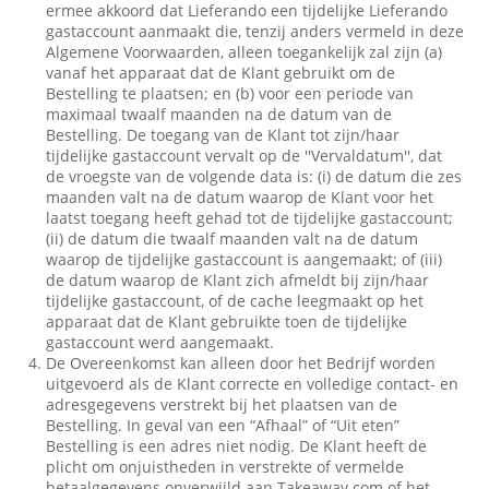
ermee akkoord dat Lieferando een tijdelijke Lieferando
gastaccount aanmaakt die, tenzij anders vermeld in deze
Algemene Voorwaarden, alleen toegankelijk zal zijn (a)
vanaf het apparaat dat de Klant gebruikt om de
Bestelling te plaatsen; en (b) voor een periode van
maximaal twaalf maanden na de datum van de
Bestelling. De toegang van de Klant tot zijn/haar
tijdelijke gastaccount vervalt op de ''Vervaldatum'', dat
de vroegste van de volgende data is: (i) de datum die zes
maanden valt na de datum waarop de Klant voor het
laatst toegang heeft gehad tot de tijdelijke gastaccount;
(ii) de datum die twaalf maanden valt na de datum
waarop de tijdelijke gastaccount is aangemaakt; of (iii)
de datum waarop de Klant zich afmeldt bij zijn/haar
tijdelijke gastaccount, of de cache leegmaakt op het
apparaat dat de Klant gebruikte toen de tijdelijke
gastaccount werd aangemaakt.
De Overeenkomst kan alleen door het Bedrijf worden
uitgevoerd als de Klant correcte en volledige contact- en
adresgegevens verstrekt bij het plaatsen van de
Bestelling. In geval van een “Afhaal” of “Uit eten”
Bestelling is een adres niet nodig. De Klant heeft de
plicht om onjuistheden in verstrekte of vermelde
betaalgegevens onverwijld aan Takeaway.com of het